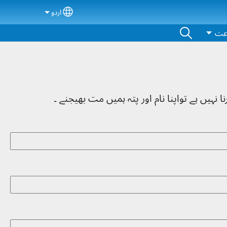
اردو
ct your language
عت
نہیں ہے تواپنا نام اور پتہ ہمیں مت بھیجنے ۔